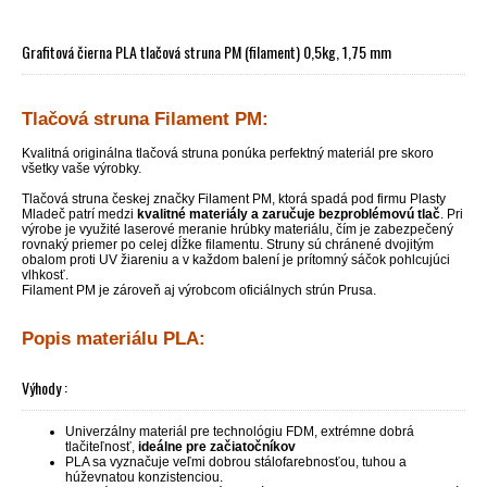
Grafitová čierna PLA tlačová struna PM (filament) 0,5kg, 1,75 mm
Tlačová struna Filament PM:
Kvalitná originálna tlačová struna ponúka perfektný materiál pre skoro
všetky vaše výrobky.
Tlačová struna českej značky Filament PM, ktorá spadá pod firmu Plasty
Mladeč patrí medzi
kvalitné materiály a zaručuje bezproblémovú tlač
. Pri
výrobe je využité laserové meranie hrúbky materiálu, čím je zabezpečený
rovnaký priemer po celej dĺžke filamentu. Struny sú chránené dvojitým
obalom proti UV žiareniu a v každom balení je prítomný sáčok pohlcujúci
vlhkosť.
Filament PM je zároveň aj výrobcom oficiálnych strún Prusa.
Popis materiálu PLA:
Výhody :
Univerzálny materiál pre technológiu FDM, extrémne dobrá
tlačiteľnosť,
ideálne pre začiatočníkov
PLA sa vyznačuje veľmi dobrou stálofarebnosťou, tuhou a
húževnatou konzistenciou.