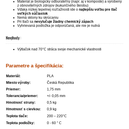
Materiál je biologicky odbúrateľný (napr. aj v komposte) a vyrobený
z obnoviteľných zdrojov (kukuričného škrobu)
Vďaka nízkej tepelnej rozťažnosti ide o
najlepšiu voľbu pre tlač
veľkých súčiastok
Nemá sklony ku skrúcaniu
Pri tlači sa
nevylučuje žiadny chemický zápach
Vyhrievaná podložka je odporúčaná, ale nie je nutná
Nevýhody :
Výtlačok nad 70°C stráca svoje mechanické vlastnosti
Parametre a špecifikácia:
Materiál:
PLA
Miesto výroby:
Česká Republika
Priemer:
1,75 mm
Tolerancia/priemer:
+/- 0,05 mm
Hmotnosť struny:
0,5 kg
Hmotnosť s cievkou:
0,9 kg
Teplota tlače:
200 – 220°C
Teplota podložky:
0 - 60 ° C