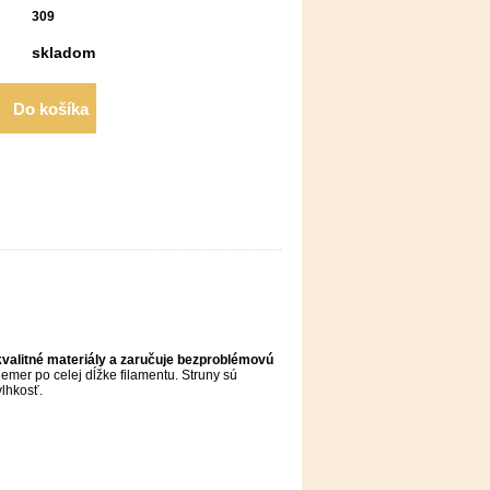
309
skladom
Do košíka
kvalitné materiály a zaručuje bezproblémovú
emer po celej dĺžke filamentu. Struny sú
vlhkosť.