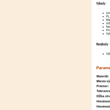
Výhody :
Un
PL
Ma
Vď
Ne
Pri
Vy
Nevýhody :
Vý
Parame
Materiál:
Miesto vý
Priemer:
Toleranci
Dĺžka str
Hmotnosť
Hmotnosť