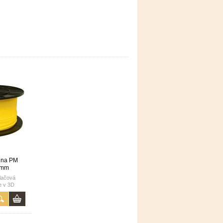
runa PM
5 mm
tlačová
e v 3D
ČR