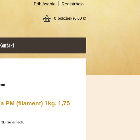
Prihlásenie
Registrácia
0
položiek
(0,00 €)
Kontakt
 mm
 PM (filament) 1kg, 1,75
 3D tlačiarňach.