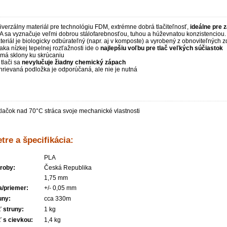
iverzálny materiál pre technológiu FDM, extrémne dobrá tlačiteľnosť,
ideálne pre 
A sa vyznačuje veľmi dobrou stálofarebnosťou, tuhou a húževnatou konzistenciou.
teriál je biologicky odbúrateľný (napr. aj v komposte) a vyrobený z obnoviteľných 
aka nízkej tepelnej rozťažnosti ide o
najlepšiu voľbu pre tlač veľkých súčiastok
má sklony ku skrúcaniu
 tlači sa
nevylučuje žiadny chemický zápach
hrievaná podložka je odporúčaná, ale nie je nutná
tlačok nad 70°C stráca svoje mechanické vlastnosti
tre a špecifikácia:
PLA
roby:
Česká Republika
1,75 mm
a/priemer:
+/- 0,05 mm
uny:
cca 330m
 struny:
1 kg
 s cievkou:
1,4 kg