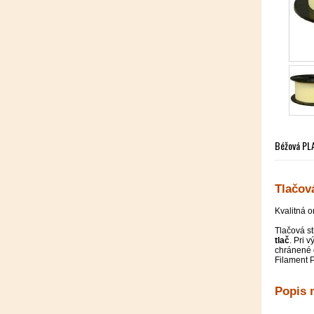
Béžová PLA
Tlačov
Kvalitná o
Tlačová s
tlač
. Pri 
chránené d
Filament P
Popis 