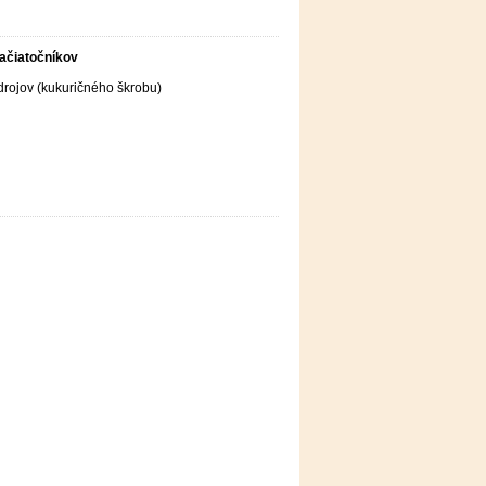
začiatočníkov
zdrojov (kukuričného škrobu)