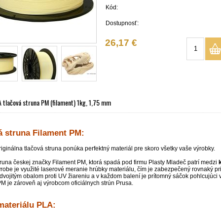
Kód:
Dostupnosť:
26,17 €
 tlačová struna PM (filament) 1kg, 1,75 mm
á struna Filament PM:
riginálna tlačová struna ponúka perfektný materiál pre skoro všetky vaše výrobky.
truna českej značky Filament PM, ktorá spadá pod firmu Plasty Mladeč patrí medzi
výrobe je využité laserové meranie hrúbky materiálu, čím je zabezpečený rovnaký pri
vojitým obalom proti UV žiareniu a v každom balení je prítomný sáčok pohlcujúci 
M je zároveň aj výrobcom oficiálnych strún Prusa.
materiálu PLA: