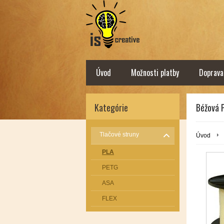
Úvod
Možnosti platby
Doprava
Kategórie
Béžová P
Tlačové struny
Úvod
PLA
PETG
ASA
FLEX