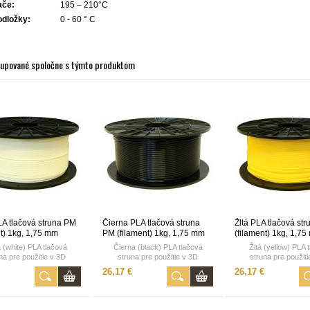
ače:
195 – 210°C
odložky:
0 - 60 ° C
kupované spoločne s týmto produktom
LA tlačová struna PM
Čierna PLA tlačová struna
Žltá PLA tlačová st
nt) 1kg, 1,75 mm
PM (filament) 1kg, 1,75 mm
(filament) 1kg, 1,7
a (white) PLA tlačová
Čierna (black) PLA tlačová
Žltá (yellow) PLA 
na pre použitie v 3D
struna pre použitie v 3D
struna pre použiti
tlačiarňach.
tlačiarňach.
tlačiarňach.
26,17 €
26,17 €
1kg,
1kg,
1kg,
1,75mm,
1,75mm,
1,75mm,
vyrobené v ČR
vyrobené v ČR
vyrobené v 