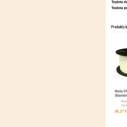
Teplota tl
Teplota p
Produkty 
Biela P
(filame
Biel
stru
26,17 €