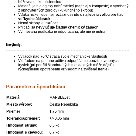
húževnatou konzistenciou
Materiál je biologicky odbúrateľný (napr. aj v komposte) a vyrobený
z obnoviteľných zdrojov (kukuričného škrobu)
Vďaka nízkej tepelnej rozťažnosti ide o
najlepšiu voľbu pre tlač
veľkých súčiastok
Nemá sklony ku skrúcaniu
Pri tlači sa
nevylučuje žiadny chemický zápach
Vyhrievaná podložka je odporúčaná, ale nie je nutná
Nevýhody :
Výtlačok nad 70°C stráca svoje mechanické vlastnosti
Vzhľadom na pridané aditíva odporúčame použitie tvrdených
trysiek (pri použití štandardných mosadzných môže dôjsť k
rýchlejšiemu opotrebeniu vzhľadom na zvýšené trenie)
Parametre a špecifikácia:
Materiál:
MARBLEJet
Miesto výroby:
Česká Republika
Priemer:
1,75 mm
Tolerancia/priemer:
+/- 0,05 mm
Hmotnosť struny:
0,5 kg
Hmotnosť s cievkou:
0,7 kg