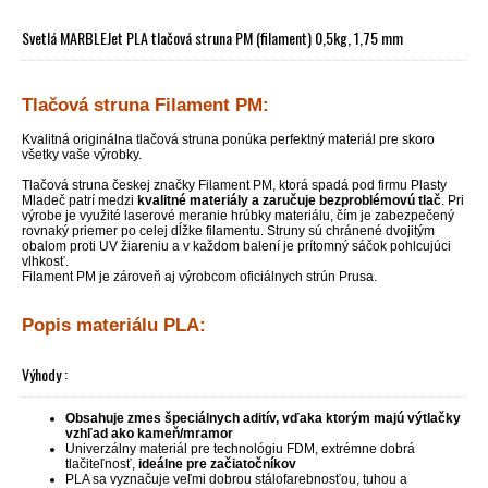
Svetlá MARBLEJet PLA tlačová struna PM (filament) 0,5kg, 1,75 mm
Tlačová struna Filament PM:
Kvalitná originálna tlačová struna ponúka perfektný materiál pre skoro
všetky vaše výrobky.
Tlačová struna českej značky Filament PM, ktorá spadá pod firmu Plasty
Mladeč patrí medzi
kvalitné materiály a zaručuje bezproblémovú tlač
. Pri
výrobe je využité laserové meranie hrúbky materiálu, čím je zabezpečený
rovnaký priemer po celej dĺžke filamentu. Struny sú chránené dvojitým
obalom proti UV žiareniu a v každom balení je prítomný sáčok pohlcujúci
vlhkosť.
Filament PM je zároveň aj výrobcom oficiálnych strún Prusa.
Popis materiálu PLA:
Výhody :
Obsahuje zmes špeciálnych aditív, vďaka ktorým majú výtlačky
vzhľad ako kameň/mramor
Univerzálny materiál pre technológiu FDM, extrémne dobrá
tlačiteľnosť,
ideálne pre začiatočníkov
PLA sa vyznačuje veľmi dobrou stálofarebnosťou, tuhou a