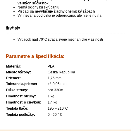
veľkých súčiastok
Nemá sklony ku skrúcaniu
Pri tlači sa
nevylučuje žiadny chemický zápach
Vyhrievaná podložka je odporúčaná, ale nie je nutná
Nevýhody :
Výtlačok nad 70°C stráca svoje mechanické vlastnosti
Parametre a špecifikácia:
Materiál:
PLA
Miesto výroby:
Česká Republika
Priemer:
1,75 mm
Tolerancia/priemer:
+/- 0,05 mm
Dĺžka struny:
cca 330m
Hmotnosť struny:
1 kg
Hmotnosť s cievkou:
1,4 kg
Teplota tlače:
195 – 210°C
Teplota podložky:
0 - 60 ° C