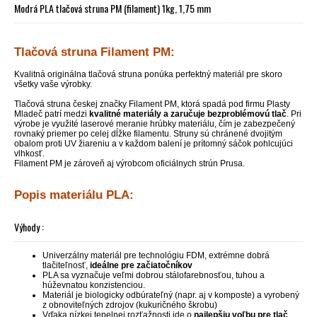
Modrá PLA tlačová struna PM (filament) 1kg, 1,75 mm
Tlačová struna Filament PM:
Kvalitná originálna tlačová struna ponúka perfektný materiál pre skoro
všetky vaše výrobky.
Tlačová struna českej značky Filament PM, ktorá spadá pod firmu Plasty
Mladeč patrí medzi
kvalitné materiály a zaručuje bezproblémovú tlač
. Pri
výrobe je využité laserové meranie hrúbky materiálu, čím je zabezpečený
rovnaký priemer po celej dĺžke filamentu. Struny sú chránené dvojitým
obalom proti UV žiareniu a v každom balení je prítomný sáčok pohlcujúci
vlhkosť.
Filament PM je zároveň aj výrobcom oficiálnych strún Prusa.
Popis materiálu PLA:
Výhody :
Univerzálny materiál pre technológiu FDM, extrémne dobrá
tlačiteľnosť,
ideálne pre začiatočníkov
PLA sa vyznačuje veľmi dobrou stálofarebnosťou, tuhou a
húževnatou konzistenciou.
Materiál je biologicky odbúrateľný (napr. aj v komposte) a vyrobený
z obnoviteľných zdrojov (kukuričného škrobu)
Vďaka nízkej tepelnej rozťažnosti ide o
najlepšiu voľbu pre tlač