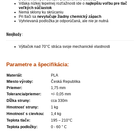
Vďaka nízkej tepelnej rozťažnosti ide o
najlepšiu voľbu pre tlač
veľkých súčiastok
Nemá sklony ku skrúcaniu
Pri tlači sa
nevylučuje žiadny chemický zápach
Vyhrievaná podložka je odporúčaná, ale nie je nutná
Nevýhody :
Výtlačok nad 70°C stráca svoje mechanické vlastnosti
Parametre a špecifikácia:
Materiál:
PLA
Miesto výroby:
Česká Republika
Priemer:
1,75 mm
Tolerancia/priemer:
+/- 0,05 mm
Dĺžka struny:
cca 330m
Hmotnosť struny:
1 kg
Hmotnosť s cievkou:
1,4 kg
Teplota tlače:
195 – 210°C
Teplota podložky:
0 - 60 ° C