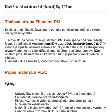
Khaki PLA tlačová struna PM (filament) 1kg, 1,75 mm
Tlačová struna Filament PM:
Kvalitná originálna tlačová struna ponúka perfektný materiál pre skoro
všetky vaše výrobky.
Tlačová struna českej značky Filament PM, ktorá spadá pod firmu Plasty
Mladeč patrí medzi
kvalitné materiály a zaručuje bezproblémovú tlač
. Pri
výrobe je využité laserové meranie hrúbky materiálu, čím je zabezpečený
rovnaký priemer po celej dĺžke filamentu. Struny sú chránené dvojitým
obalom proti UV žiareniu a v každom balení je prítomný sáčok pohlcujúci
vlhkosť.
Filament PM je zároveň aj výrobcom oficiálnych strún Prusa.
Popis materiálu PLA:
Výhody :
Univerzálny materiál pre technológiu FDM, extrémne dobrá
tlačiteľnosť,
ideálne pre začiatočníkov
PLA sa vyznačuje veľmi dobrou stálofarebnosťou, tuhou a
húževnatou konzistenciou.
Materiál je biologicky odbúrateľný (napr. aj v komposte) a vyrobený
z obnoviteľných zdrojov (kukuričného škrobu)