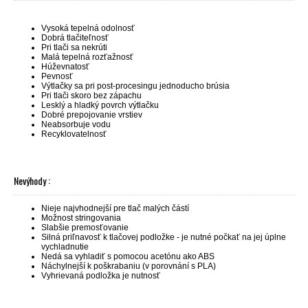
Vysoká tepelná odolnosť
Dobrá tlačiteľnosť
Pri tlači sa nekrúti
Malá tepelná rozťažnosť
Húževnatosť
Pevnosť
Výtlačky sa pri post-procesingu jednoducho brúsia
Pri tlači skoro bez zápachu
Lesklý a hladký povrch výtlačku
Dobré prepojovanie vrstiev
Neabsorbuje vodu
Recyklovatelnosť
Nevýhody :
Nieje najvhodnejší pre tlač malých částí
Možnost stringovania
Slabšie premosťovanie
Silná priľnavosť k tlačovej podložke - je nutné počkať na jej úplne
vychladnutie
Nedá sa vyhladiť s pomocou acetónu ako ABS
Náchylnejší k poškrabaniu (v porovnání s PLA)
Vyhrievaná podložka je nutnosť