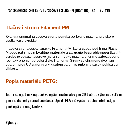
Transparentná zelená PETG tlačová struna PM (filament) 1kg, 1,75 mm
Tlačová struna Filament PM:
Kvalitná originálna tlačová struna ponúka perfektný materiál pre skoro
všetky vaše výrobky.
Tlačová struna českej značky Filament PM, ktorá spadá pod firmu Plasty
Mladeč patrí medzi
kvalitné materiály a zaručuje bezproblémovú tlač
. Pri
výrobe je využité laserové meranie hrúbky materiálu, čím je zabezpečený
rovnaký priemer po celej dĺžke filamentu. Struny sú chránené dvojitým
obalom proti UV žiareniu a v každom balení je prítomný sáčok pohlcujúci
vlhkosť.
Popis materiálu PETG:
Jedná sa o jeden z najpoužívanejších materiálov pre 3D tlač. Je výbornou voľbou
pre mechanicky namáhané časti. Oproti PLA má vyššiu tepelnú odolnosť, je
pružnejší a menej krehký.
Výhody :