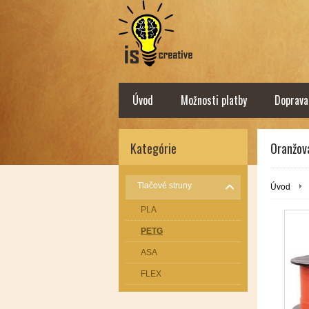
Úvod
Možnosti platby
Doprava
Kategórie
Oranžov
Tlačové struny
Úvod
PLA
PETG
ASA
FLEX