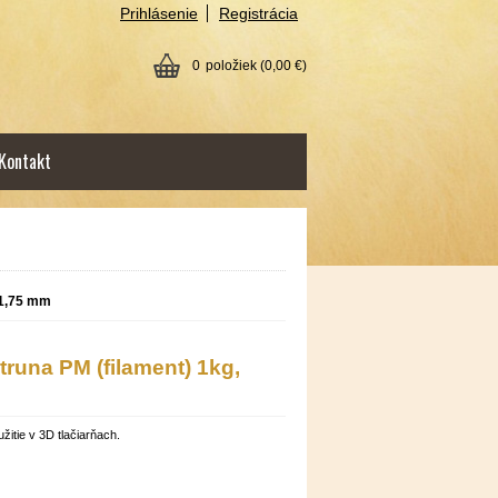
Prihlásenie
Registrácia
0
položiek
(0,00 €)
Kontakt
 1,75 mm
runa PM (filament) 1kg,
itie v 3D tlačiarňach.