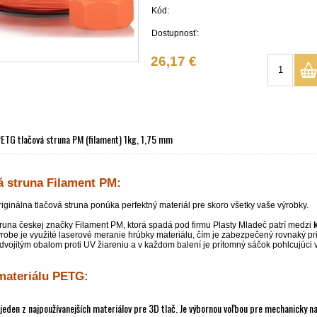
Kód:
Dostupnosť:
26,17 €
ETG tlačová struna PM (filament) 1kg, 1,75 mm
á struna Filament PM:
riginálna tlačová struna ponúka perfektný materiál pre skoro všetky vaše výrobky.
truna českej značky Filament PM, ktorá spadá pod firmu Plasty Mladeč patrí medzi
výrobe je využité laserové meranie hrúbky materiálu, čím je zabezpečený rovnaký pri
vojitým obalom proti UV žiareniu a v každom balení je prítomný sáčok pohlcujúci 
materiálu PETG:
 jeden z najpoužívanejších materiálov pre 3D tlač. Je výbornou voľbou pre mechanicky 