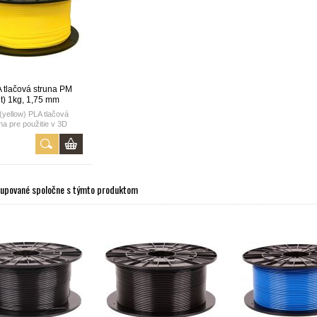
A tlačová struna PM
nt) 1kg, 1,75 mm
 (yellow) PLA tlačová
na pre použitie v 3D
tlačiarňach.
1kg,
1,75mm,
vyrobené v ČR
kupované spoločne s týmto produktom