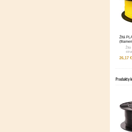
Žltá PL
(filame
Žltá
stru
26,17 €
Produkty 