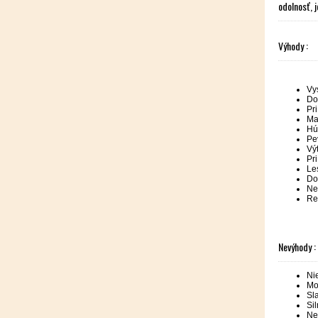
odolnosť, j
Výhody :
Vy
Do
Pri
Ma
Hú
Pe
Vý
Pr
Le
Do
Ne
Re
Nevýhody :
Ni
Mo
Sl
Si
Ne