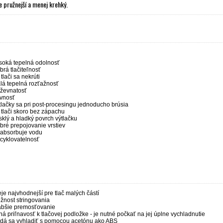
e pružnejší a menej krehký.
soká tepelná odolnosť
brá tlačiteľnosť
 tlači sa nekrúti
lá tepelná rozťažnosť
ževnatosť
vnosť
tlačky sa pri post-procesingu jednoducho brúsia
i tlači skoro bez zápachu
sklý a hladký povrch výtlačku
bré prepojovanie vrstiev
absorbuje vodu
cyklovatelnosť
eje najvhodnejší pre tlač malých částí
žnost stringovania
abšie premosťovanie
lná priľnavosť k tlačovej podložke - je nutné počkať na jej úplne vychladnutie
dá sa vyhladiť s pomocou acetónu ako ABS