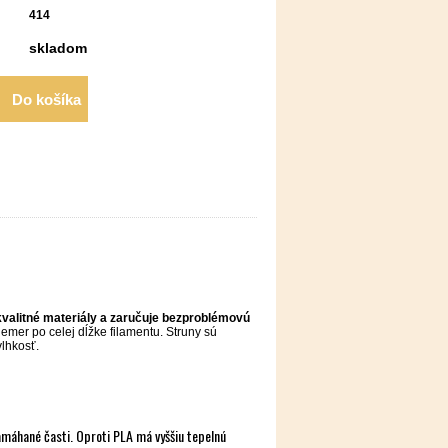
414
skladom
Do košíka
kvalitné materiály a zaručuje bezproblémovú
emer po celej dĺžke filamentu. Struny sú
vlhkosť.
namáhané časti. Oproti PLA má vyššiu tepelnú