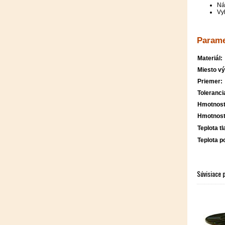
Ná
Vy
Parame
Materiál:
Miesto vý
Priemer:
Toleranci
Hmotnosť
Hmotnosť
Teplota tl
Teplota p
Súvisiace 