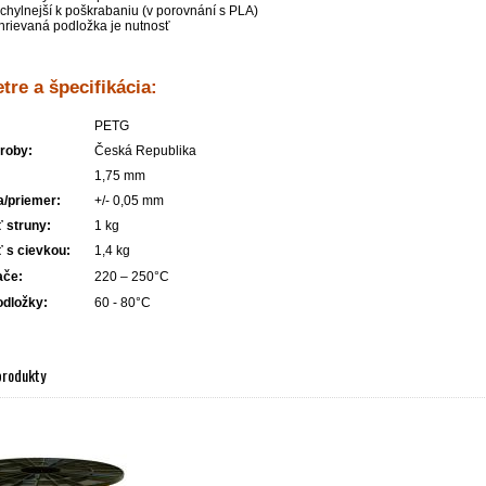
chylnejší k poškrabaniu (v porovnání s PLA)
hrievaná podložka je nutnosť
tre a špecifikácia:
PETG
roby:
Česká Republika
1,75 mm
a/priemer:
+/- 0,05 mm
 struny:
1 kg
 s cievkou:
1,4 kg
ače:
220 – 250°C
odložky:
60 - 80°C
produkty