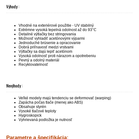
Výhody :
Vhodné na exteriérové použitie - UV stabilný
Extrémne vysoká tepelná odolnost až do 93°C
Detailné výtlačky bez stringovania
Možnosť vyhladiť acetónovými výparmi
Jednoduché brúsenie a opracovanie
Dobrá priľnavosť medzi vrstvami
Výtlačky sa dajú lepiť acetónom
Vysoká odolnosť proti nárazom a opotrebeniu
Pevný a odolný materiál
Recyklovatelnosť
Nevýhody :
Veľké modely majú tendenciu se deformovať (warping)
Zapácha počas tlače (menej ako ABS)
Obsahuje styrén
Vysoké tlačové teploty
Hygroskopick
Vyhrievaná podložka je nutnosť
Parametre a špecifikácia: