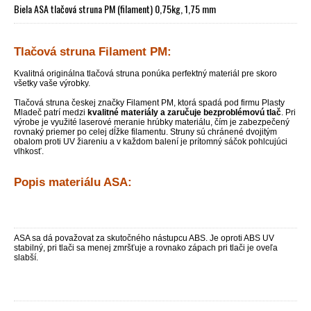
Biela ASA tlačová struna PM (filament) 0,75kg, 1,75 mm
Tlačová struna Filament PM:
Kvalitná originálna tlačová struna ponúka perfektný materiál pre skoro
všetky vaše výrobky.
Tlačová struna českej značky Filament PM, ktorá spadá pod firmu Plasty
Mladeč patrí medzi
kvalitné materiály a zaručuje bezproblémovú tlač
. Pri
výrobe je využité laserové meranie hrúbky materiálu, čím je zabezpečený
rovnaký priemer po celej dĺžke filamentu. Struny sú chránené dvojitým
obalom proti UV žiareniu a v každom balení je prítomný sáčok pohlcujúci
vlhkosť.
Popis materiálu ASA:
ASA sa dá považovat za skutočného nástupcu ABS. Je oproti ABS UV
stabilný, pri tlači sa menej zmršťuje a rovnako zápach pri tlači je oveľa
slabší.